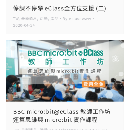
停課不停學 eClass全方位支援 (二)
TW
,
最新消息
,
活動
,
產品
By
eclasswww
2020-04-24
BBC micro:bit@eClass 教師工作坊
運算思維與 micro:bit 實作課程
TW
,
最新消息
,
活動
By
eclasswww
2018-11-29